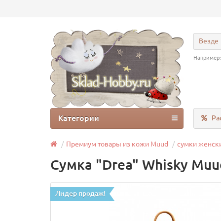
Везде
Например
Категории
Ра
Премиум товары из кожи Muud
сумки женск
Сумка "Drea" Whisky Mu
Лидер продаж!