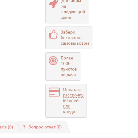
Доставим
на
следующий
день
Забери
бесплатно
самовывозом
Более
1000
пунктов
выдачи
Оплата в
рассрочку
60 дней
или
кредит
ов (0)
Вопрос-ответ
(0)