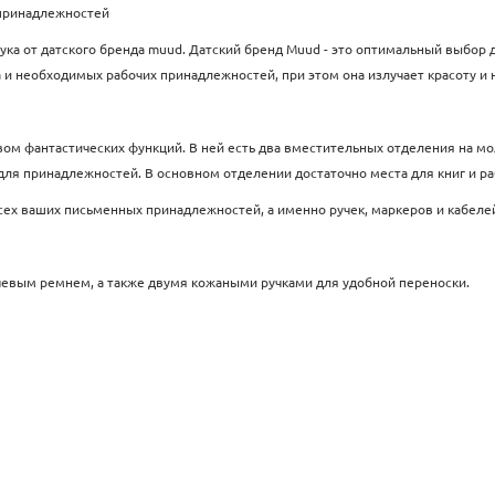
 принадлежностей
ука от датского бренда muud. Датский бренд Muud - это оптимальный выбор д
а и необходимых рабочих принадлежностей, при этом она излучает красоту и
твом фантастических функций. В ней есть два вместительных отделения на м
ля принадлежностей. В основном отделении достаточно места для книг и ра
ех ваших письменных принадлежностей, а именно ручек, маркеров и кабеле
евым ремнем, а также двумя кожаными ручками для удобной переноски.