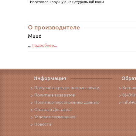
- Изготовлен вручную из натуральной кожи
О производителе
Muud
...
Подробнее...
Информация
Обрат
Покупай в кредит или рассрочку
Конта
Политика возвратов
8(499)
Политика персональных данных
info@s
Оплата и Доставка
Условия соглашения
Новости