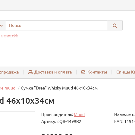
:
спицы addi
спродажа
Доставка и оплата
Контакты
Спицы Kn
ие muud
Сумка "Drea" Whisky Muud 46x10x34см
ud 46x10x34см
Производитель:
Muud
Наличие н
Артикул: QB-4499R2
EAN: 1191