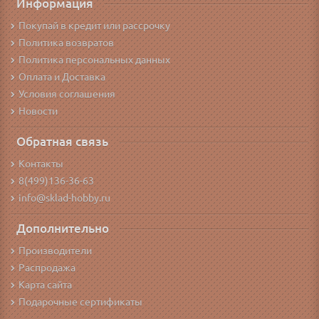
Информация
Покупай в кредит или рассрочку
Политика возвратов
Политика персональных данных
Оплата и Доставка
Условия соглашения
Новости
Обратная связь
Контакты
8(499)136-36-63
info@sklad-hobby.ru
Дополнительно
Производители
Распродажа
Карта сайта
Подарочные сертификаты