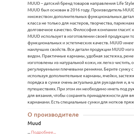
MUUD – датский бренд товаров направления Life Style
MUUD был основан в 2016 году. Производитель MUUD 
множеством дополнительных функциональных детале
класса не только для мастеров, творчества, парикмахер
долговечное качество. Философия компании гласит: «
MUUD использует в изготовлении своей продукции то
функциональных и эстетических качеств. MUUD имее
наилучших свойств. Все детали продукции MUUD изг
видом. Практичные карманы, удобная застежка, ре
изготовлены из натуральной кожи, их легко чистит
регулируемыми плечевыми ремнями. Берите сумку с с
используя дополнительные карманы, ячейки, застеж
порядка в сумке очень актуальна для рукоделия и, в 
путешествиях. При этом им необходимо иметь под ру
для вязания, чтобы сохранять принадлежности для в
карманами. Есть специальные сумки для мотков пряжи
О производителе
Muud
...
Подробнее...