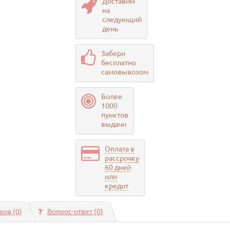
Доставим
на
следующий
день
Забери
бесплатно
самовывозом
Более
1000
пунктов
выдачи
Оплата в
рассрочку
60 дней
или
кредит
ов (0)
Вопрос-ответ
(0)