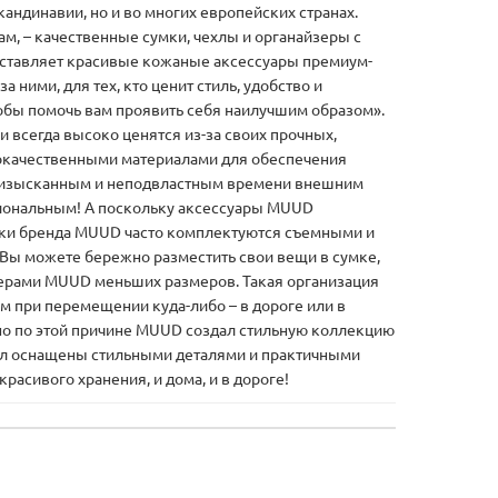
кандинавии, но и во многих европейских странах.
м, – качественные сумки, чехлы и органайзеры с
ставляет красивые кожаные аксессуары премиум-
а ними, для тех, кто ценит стиль, удобство и
тобы помочь вам проявить себя наилучшим образом».
 всегда высоко ценятся из-за своих прочных,
кокачественными материалами для обеспечения
 с изысканным и неподвластным времени внешним
иональным! А поскольку аксессуары MUUD
умки бренда MUUD часто комплектуются съемными и
 Вы можете бережно разместить свои вещи в сумке,
зерами MUUD меньших размеров. Такая организация
ем при перемещении куда-либо – в дороге или в
нно по этой причине MUUD создал стильную коллекцию
ехол оснащены стильными деталями и практичными
расивого хранения, и дома, и в дороге!