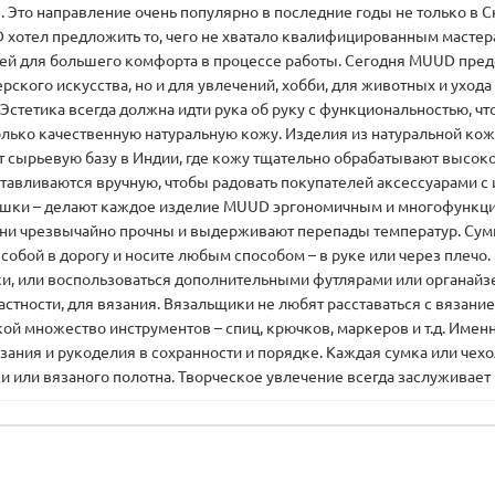
. Это направление очень популярно в последние годы не только в С
хотел предложить то, чего не хватало квалифицированным мастера
й для большего комфорта в процессе работы. Сегодня MUUD пред
ского искусства, но и для увлечений, хобби, для животных и ухода з
Эстетика всегда должна идти рука об руку с функциональностью, ч
лько качественную натуральную кожу. Изделия из натуральной кожи
т сырьевую базу в Индии, где кожу тщательно обрабатывают высо
отавливаются вручную, чтобы радовать покупателей аксессуарами
мешки – делают каждое изделие MUUD эргономичным и многофункц
ь, они чрезвычайно прочны и выдерживают перепады температур. С
обой в дорогу и носите любым способом – в руке или через плечо.
ки, или воспользоваться дополнительными футлярами или органай
частности, для вязания. Вязальщики не любят расставаться с вязани
кой множество инструментов – спиц, крючков, маркеров и т.д. Име
язания и рукоделия в сохранности и порядке. Каждая сумка или ч
 или вязаного полотна. Творческое увлечение всегда заслуживает к