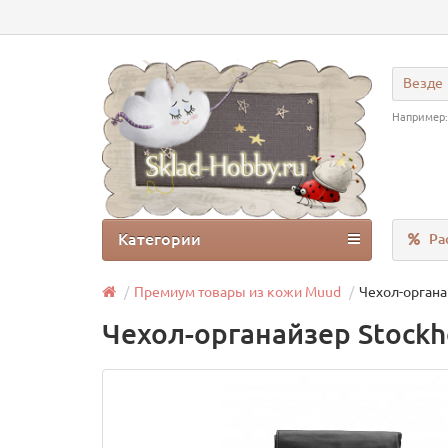
Везде
Например
Категории
Ра
Премиум товары из кожи Muud
Чехол-органай
Чехол-органайзер Stockho