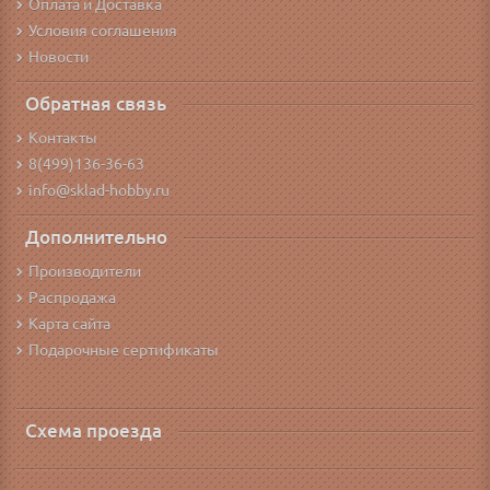
Оплата и Доставка
Условия соглашения
Новости
Обратная связь
Контакты
8(499)136-36-63
info@sklad-hobby.ru
Дополнительно
Производители
Распродажа
Карта сайта
Подарочные сертификаты
Схема проезда