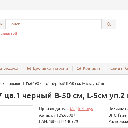
:
спицы addi
спродажа
Доставка и оплата
Контакты
Спицы Kn
сы прямые TBY.66907 цв.1 черный B-50 см, L-5см уп.2 шт
цв.1 черный B-50 см, L-5см уп.2
Производитель:
Magic 4 Toys
Наличие н
Артикул: TBY.66907
UPC: false
EAN: 4680318140979
Расположе