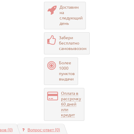
Доставим
на
следующий
день
Забери
бесплатно
самовывозом
Более
1000
пунктов
выдачи
Оплата в
рассрочку
60 дней
или
кредит
ов (0)
Вопрос-ответ
(0)