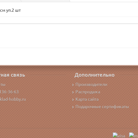
см уп.2 шт
ная связь
Дополнительно
кты
Производители
136-36-63
Распродажа
klad-hobby.ru
Карта сайта
Подарочные сертификаты