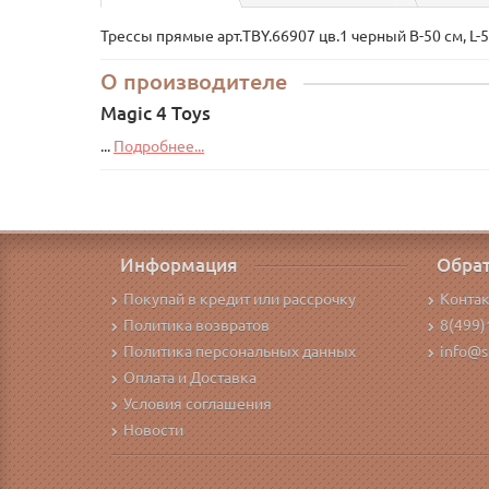
Трессы прямые арт.TBY.66907 цв.1 черный B-50 см, L-5
О производителе
Magic 4 Toys
...
Подробнее...
Информация
Обрат
Покупай в кредит или рассрочку
Конта
Политика возвратов
8(499)
Политика персональных данных
info@s
Оплата и Доставка
Условия соглашения
Новости