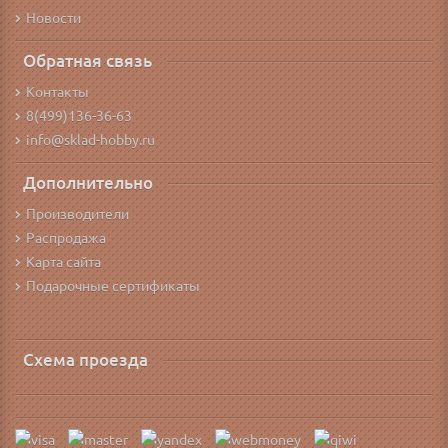
Новости
Обратная связь
Контакты
8(499)136-36-63
info@sklad-hobby.ru
Дополнительно
Производители
Распродажа
Карта сайта
Подарочные сертификаты
Схема проезда