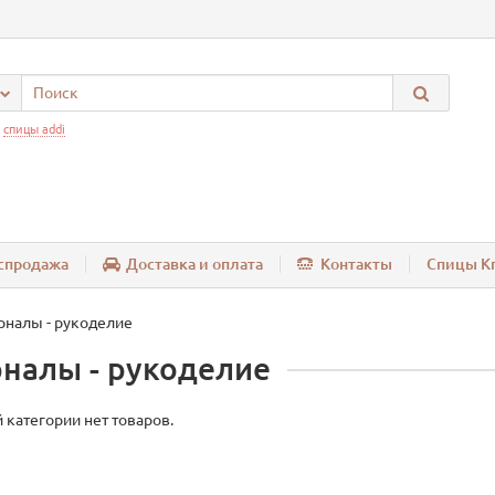
:
спицы addi
спродажа
Доставка и оплата
Контакты
Спицы Kn
налы - рукоделие
налы - рукоделие
 категории нет товаров.